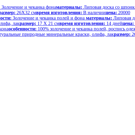
:
Золочение и чеканка фона
материалы:
Липовая доска со шпонка
размер:
26Х32 см
время изготовления:
В наличии
цена:
20000
ости:
Золочение и чеканка полей и фона
материалы:
Липовая до
лифа, лак
размер:
17 Х 21 см
время изготовления:
14 дней
цена:
кона
особенности:
100% золочение и чеканка полей, роспись оде
натуральные природные минеральные краски, олифа, лак
размер:
2