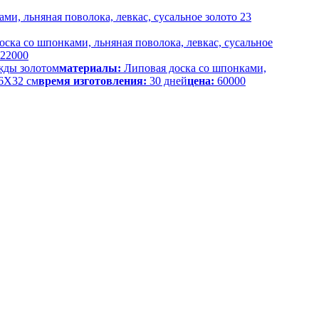
ми, льняная поволока, левкас, сусальное золото 23
ска со шпонками, льняная поволока, левкас, сусальное
22000
жды золотом
материалы:
Липовая доска со шпонками,
6Х32 см
время изготовления:
30 дней
цена:
60000