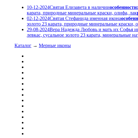
10-12-2024
Святая Елизавета в наличии
особенности
карата, природные минеральные краски, олифа, лак
02-12-2024
Святая Стефанида именная икона
особенн
золото 23 карата, природные минеральные краски, о
29-08-2024
Вера Надежда Любовь и мать их Софья и
левкас, сусальное золото 23 карата, минеральные 
Каталог
→
Мерные иконы