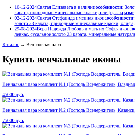
10-12-2024
Святая Елизавета в наличии
особенности:
Золо
карата, природные минеральные краски, олифа, лак
разме
02-12-2024
Святая Стефанида именная икона
особенности:
золото 23 карата, природные минеральные краски, олифа,
29-08-2024
Вера Надежда Любовь и мать их Софья икона
о
левкас, сусальное золото 23 карата, минеральные натура
Каталог
→
Венчальная пара
Купить венчальные иконы
Венчальная пара комплект №1 (Господь Вседержитель, Владими
45000
руб.
Венчальная пара комплект №2 (Господь Вседержитель, Казанск
75000
руб.