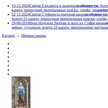
10-12-2024
Святая Елизавета в наличии
особенности:
Золо
карата, природные минеральные краски, олифа, лак
разме
02-12-2024
Святая Стефанида именная икона
особенности:
золото 23 карата, природные минеральные краски, олифа,
29-08-2024
Вера Надежда Любовь и мать их Софья икона
о
левкас, сусальное золото 23 карата, минеральные натура
Каталог
→
Мерные иконы