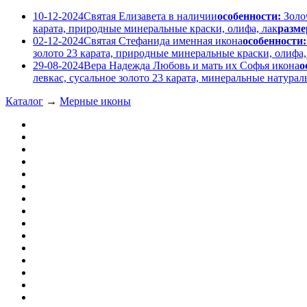
10-12-2024
Святая Елизавета в наличии
особенности:
Золо
карата, природные минеральные краски, олифа, лак
разме
02-12-2024
Святая Стефанида именная икона
особенности:
золото 23 карата, природные минеральные краски, олифа,
29-08-2024
Вера Надежда Любовь и мать их Софья икона
о
левкас, сусальное золото 23 карата, минеральные натура
Каталог
→
Мерные иконы