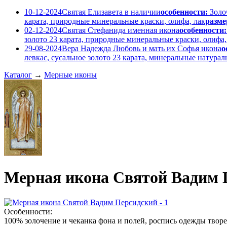
10-12-2024
Святая Елизавета в наличии
особенности:
Золо
карата, природные минеральные краски, олифа, лак
разме
02-12-2024
Святая Стефанида именная икона
особенности:
золото 23 карата, природные минеральные краски, олифа,
29-08-2024
Вера Надежда Любовь и мать их Софья икона
о
левкас, сусальное золото 23 карата, минеральные натура
Каталог
→
Мерные иконы
Мерная икона Святой Вадим 
Особенности:
100% золочение и чеканка фона и полей, роспись одежды тво