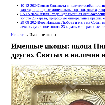
10-12-2024
Святая Елизавета в наличии
особенности
карата, природные минеральные краски, олифа, лак
02-12-2024
Святая Стефанида именная икона
особенн
золото 23 карата, природные минеральные краски, о
29-08-2024
Вера Надежда Любовь и мать их Софья и
левкас, сусальное золото 23 карата, минеральные 
Каталог
→
Именные иконы
Именные иконы: икона Ник
других Святых в наличии и