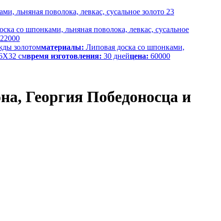
ми, льняная поволока, левкас, сусальное золото 23
ска со шпонками, льняная поволока, левкас, сусальное
22000
жды золотом
материалы:
Липовая доска со шпонками,
6Х32 см
время изготовления:
30 дней
цена:
60000
а, Георгия Победоносца и