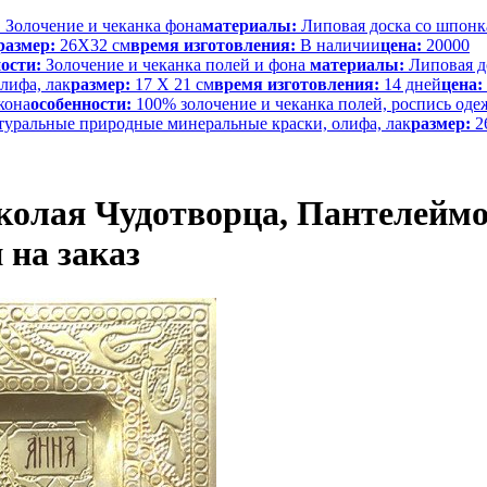
:
Золочение и чеканка фона
материалы:
Липовая доска со шпонка
размер:
26Х32 см
время изготовления:
В наличии
цена:
20000
ости:
Золочение и чеканка полей и фона
материалы:
Липовая до
лифа, лак
размер:
17 Х 21 см
время изготовления:
14 дней
цена:
кона
особенности:
100% золочение и чеканка полей, роспись оде
натуральные природные минеральные краски, олифа, лак
размер:
2
олая Чудотворца, Пантелеймон
 на заказ