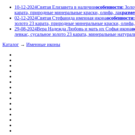
10-12-2024
Святая Елизавета в наличии
особенности:
Золо
карата, природные минеральные краски, олифа, лак
разме
02-12-2024
Святая Стефанида именная икона
особенности:
золото 23 карата, природные минеральные краски, олифа,
29-08-2024
Вера Надежда Любовь и мать их Софья икона
о
левкас, сусальное золото 23 карата, минеральные натура
Каталог
→
Именные иконы