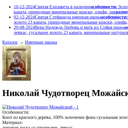
10-12-2024
Святая Елизавета в наличии
особенности:
Золо
карата, природные минеральные краски, олифа, лак
разме
02-12-2024
Святая Стефанида именная икона
особенности:
золото 23 карата, природные минеральные краски, олифа,
29-08-2024
Вера Надежда Любовь и мать их Софья икона
о
левкас, сусальное золото 23 карата, минеральные натура
Каталог
→
Именные иконы
Николай Чудотворец Можайс
Особенности:
Киот из красного дерева, 100% золочение фона сусальным золо
Материал:
липовая доска со шпонками, левкас