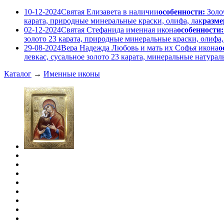
10-12-2024
Святая Елизавета в наличии
особенности:
Золо
карата, природные минеральные краски, олифа, лак
разме
02-12-2024
Святая Стефанида именная икона
особенности:
золото 23 карата, природные минеральные краски, олифа,
29-08-2024
Вера Надежда Любовь и мать их Софья икона
о
левкас, сусальное золото 23 карата, минеральные натура
Каталог
→
Именные иконы