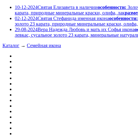
10-12-2024
Святая Елизавета в наличии
особенности:
Золо
карата, природные минеральные краски, олифа, лак
разме
02-12-2024
Святая Стефанида именная икона
особенности:
золото 23 карата, природные минеральные краски, олифа,
29-08-2024
Вера Надежда Любовь и мать их Софья икона
о
левкас, сусальное золото 23 карата, минеральные натура
Каталог
→
Семейная икона