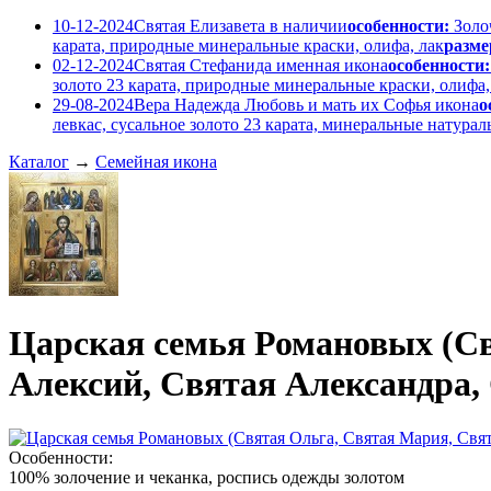
10-12-2024
Святая Елизавета в наличии
особенности:
Золо
карата, природные минеральные краски, олифа, лак
разме
02-12-2024
Святая Стефанида именная икона
особенности:
золото 23 карата, природные минеральные краски, олифа,
29-08-2024
Вера Надежда Любовь и мать их Софья икона
о
левкас, сусальное золото 23 карата, минеральные натура
Каталог
→
Семейная икона
Царская семья Романовых (С
Алексий, Святая Александра,
Особенности:
100% золочение и чеканка, роспись одежды золотом