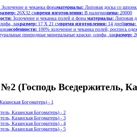
:
Золочение и чеканка фона
материалы:
Липовая доска со шпонка
размер:
26Х32 см
время изготовления:
В наличии
цена:
20000
ости:
Золочение и чеканка полей и фона
материалы:
Липовая до
лифа, лак
размер:
17 Х 21 см
время изготовления:
14 дней
цена:
кона
особенности:
100% золочение и чеканка полей, роспись оде
натуральные природные минеральные краски, олифа, лак
размер:
2
№2 (Господь Вседержитель, Ка