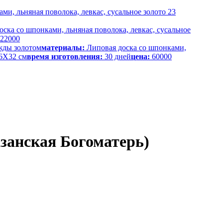
ми, льняная поволока, левкас, сусальное золото 23
ска со шпонками, льняная поволока, левкас, сусальное
22000
жды золотом
материалы:
Липовая доска со шпонками,
6Х32 см
время изготовления:
30 дней
цена:
60000
занская Богоматерь)