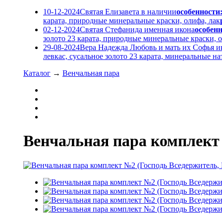
10-12-2024
Святая Елизавета в наличии
особенности
карата, природные минеральные краски, олифа, лак
02-12-2024
Святая Стефанида именная икона
особенн
золото 23 карата, природные минеральные краски, о
29-08-2024
Вера Надежда Любовь и мать их Софья и
левкас, сусальное золото 23 карата, минеральные 
Каталог
→
Венчальная пара
Венчальная пара комплект 