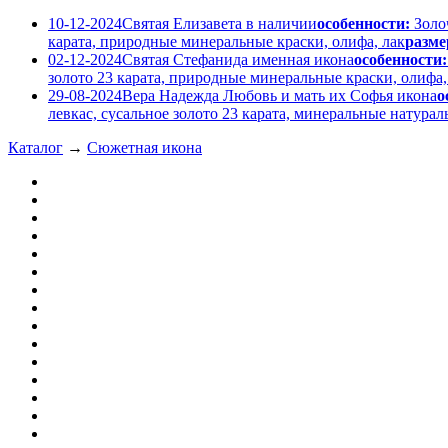
10-12-2024
Святая Елизавета в наличии
особенности:
Золо
карата, природные минеральные краски, олифа, лак
разме
02-12-2024
Святая Стефанида именная икона
особенности:
золото 23 карата, природные минеральные краски, олифа,
29-08-2024
Вера Надежда Любовь и мать их Софья икона
о
левкас, сусальное золото 23 карата, минеральные натура
Каталог
→
Сюжетная икона