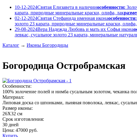
10-12-2024
Святая Елизавета в наличии
особенности:
Золо
карата, природные минеральные краски, олифа, лак
разме
02-12-2024
Святая Стефанида именная икона
особенности:
золото 23 карата, природные минеральные краски, олифа,
29-08-2024
Вера Надежда Любовь и мать их Софья икона
о
левкас, сусальное золото 23 карата, минеральные натура
Каталог
→
Иконы Богородицы
Богородица Остробрамская
Особенности:
100% золочение полей и нимба сусальным золотом, чеканка по
Материал:
Липовая доска со шпонками, льняная поволока, левкас, сусальн
Размер иконы:
26Х32 см
Срок изготовления:
30 дней
Цена:
47000
руб.
Купить